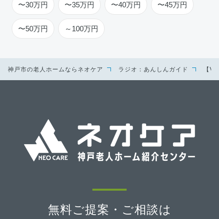
〜30万円
〜35万円
〜40万円
〜45万円
〜50万円
～100万円
神戸市の老人ホームならネオケア
ラジオ：あんしんガイド
【V
無料ご提案・ご相談は