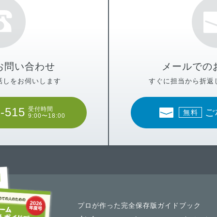
お問い合わせ
メールでの
話しをお伺いします
すぐに担当から折返
-515
受付時間
ご
無料
9:00〜18:00
プロが作った完全保存版ガイドブック