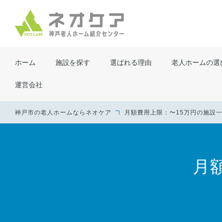
ホーム
施設を探す
選ばれる理由
老人ホームの選
運営会社
神戸市の老人ホームならネオケア
月額費用上限：〜15万円の施設
月