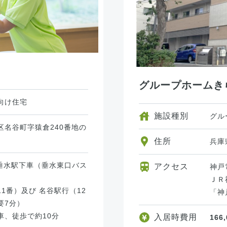
グループホームき
向け住宅
施設種別
グル
区名谷町字猿倉240番地の
住所
兵庫
 垂水駅下車（垂水東口バス
アクセス
神戸
ＪＲ
1番）及び 名谷駅行（12
「神
要7分）
、徒歩で約10分
入居時費用
166