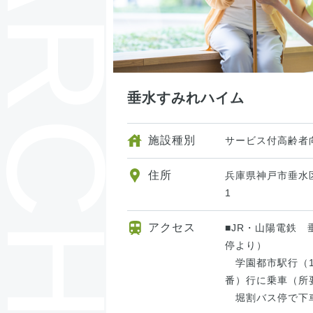
垂水すみれハイム
施設種別
サービス付高齢者
住所
兵庫県神戸市垂水
1
アクセス
■JR・山陽電鉄
停より）
学園都市駅行（1
番）行に乗車（所
堀割バス停で下車