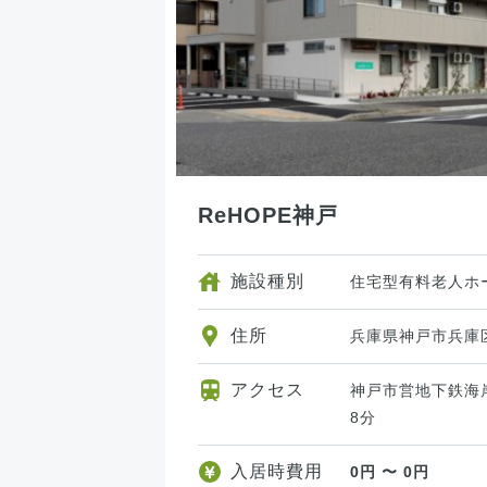
ReHOPE神戸
施設種別
住宅型有料老人ホ
住所
兵庫県神戸市兵庫区
アクセス
神戸市営地下鉄海
8分
入居時費用
0円 〜 0円