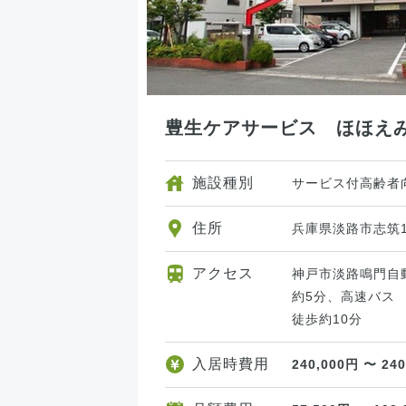
豊生ケアサービス ほほえ
施設種別
サービス付高齢者
住所
兵庫県淡路市志筑14
アクセス
神戸市淡路鳴門自
約5分、高速バス
徒歩約10分
入居時費用
240,000円 〜 24