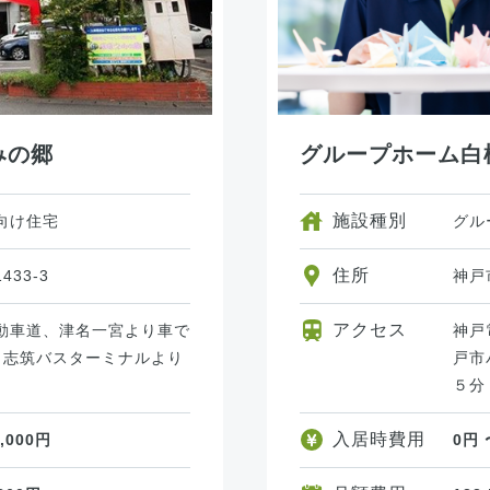
みの郷
グループホーム白
施設種別
向け住宅
グル
住所
33-3
神戸
アクセス
動車道、津名一宮より車で
神戸
 志筑バスターミナルより
戸市
５分
入居時費用
0,000円
0円 