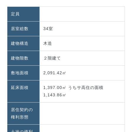
定員
居室総数
34室
建物構造
木造
建物階数
２階建て
敷地面積
2,091.42㎡
延床面積
1,397.00㎡ うちサ高住の面積
1,143.86㎡
居住契約の
権利形態
土地の権利