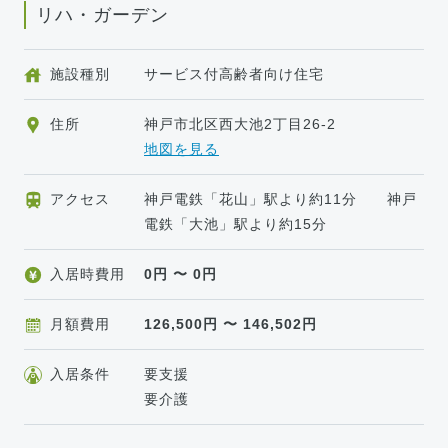
リハ・ガーデン
施設種別
サービス付高齢者向け住宅
住所
神戸市北区西大池2丁目26-2
地図を見る
アクセス
神戸電鉄「花山」駅より約11分 神戸
電鉄「大池」駅より約15分
入居時費用
0
円 〜
0
円
月額費用
126,500
円 〜
146,502
円
入居条件
要支援
要介護