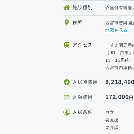
施設種別
介護付有料老
住所
西宮市苦楽園五
地図を見る
アクセス
「苦楽園五番
（JR「芦屋
13・15系
西宮市内線循
8,218,40
入居時費用
172,000
月額費用
円
入居条件
自立
要支援
要介護