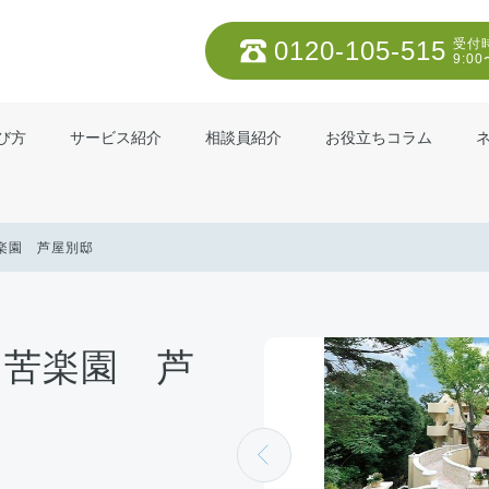
0120-105-515
受付
9:00
び方
サービス紹介
相談員紹介
お役立ちコラム
楽園 芦屋別邸
フ苦楽園 芦