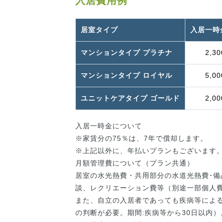
入居費用例
居室タイプ
入居一時
マンションタイプ プラチナ
2,30
マンションタイプ ロイヤル
5,00
ユニットケアタイプ ゴールド
2,00
入居一時金について
※家賃分の75％は、7年で償却します。
※上記以外に、年払いプランもございます
月額管理費について（プラン共通）
居室の水光熱費・共用部分の水道光熱費･備
談、レクリエーション費等（別途一部個人
また、自立の入居者であっても疾病等によ
の判断が必要。期間:疾病等から30日以内）