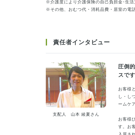
※介護度により介護保険の自己負担金･生
※その他、おむつ代・消耗品費・居室の電
責任者インタビュー
圧倒
スで
お客様
し・し
ームケ
支配人 山本 綾夏さん
お客様
す。お
入居さ