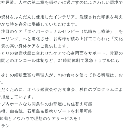
は神戸港。人生の第二章を穏やかに過ごすのにふさわしい環境で
の資材をふんだんに使用したインテリア。洗練された印象を与え
やかな時を存分に堪能していただけます。
た注目のケア「ダイバージョナルセラピー（気晴らし療法）」を
ィーリング」へと進化させ、お客様が積み上げてこられた「文化
と質の高い身体ケアをご提供します。
ひとりの健康状態に合わせたケアで心身両面をサポート。常勤の
関とのオンコール体制など、24時間体制で緊急トラブルにも
（株）の経験豊富な料理人が、旬の食材を使って作る料理は、お
す。
ただくために、オペラ鑑賞会やお食事会、独自のプログラムによ
ご用意しています。
ープ内ホームなら同条件のお部屋にお住替え可能
箱根、由布院、石垣島＆提携リゾートを利用可能
った知識とノウハウで理想のケアサービスを！
トラン