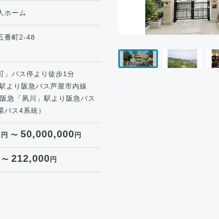
人ホーム
番町2-48
町」バス停より徒歩1分
」駅より阪急バス芦屋市内線
統、阪急「夙川」駅より阪急バス
環バス4系統）
0
50,000,000
円 〜
円
212,000
 〜
円