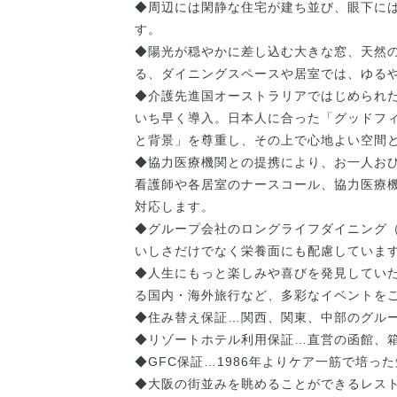
◆周辺には閑静な住宅が建ち並び、眼下に
す。
◆陽光が穏やかに差し込む大きな窓、天然
る、ダイニングスペースや居室では、ゆる
◆介護先進国オーストラリアではじめられ
いち早く導入。日本人に合った「グッドフ
と背景」を尊重し、その上で心地よい空間
◆協力医療機関との提携により、お一人お
看護師や各居室のナースコール、協力医療機
対応します。
◆グループ会社のロングライフダイニング
いしさだけでなく栄養面にも配慮していま
◆人生にもっと楽しみや喜びを発見してい
る国内・海外旅行など、多彩なイベントを
◆住み替え保証…関西、関東、中部のグル
◆リゾートホテル利用保証…直営の函館、
◆GFC保証…1986年よりケア一筋で培
◆大阪の街並みを眺めることができるレス