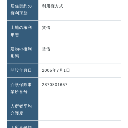
居住契約の
利用権方式
権利形態
土地の権利
賃借
形態
建物の権利
賃借
形態
開設年月日
2005年7月1日
介護保険事
2870801657
業所番号
入所者平均
介護度
入所者平均