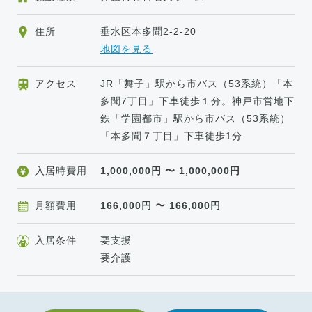
住所
垂水区本多聞2-2-20
地図を見る
アクセス
JR「舞子」駅から市バス（53系統）「本
多聞7丁目」下車徒歩１分。神戸市営地下
鉄「学園都市」駅から市バス（53系統）
「本多聞７丁目」下車徒歩1分
入居時費用
1,000,000
円 〜
1,000,000
円
月額費用
166,000
円 〜
166,000
円
入居条件
要支援
要介護