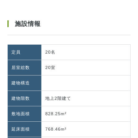
施設情報
定員
20名
居室総数
20室
建物構造
建物階数
地上2階建て
敷地面積
828.25m²
延床面積
768.46m²