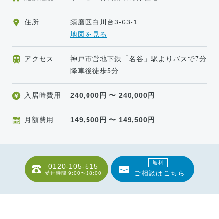
住所
須磨区白川台3-63-1
地図を見る
アクセス
神戸市営地下鉄「名谷」駅よりバスで7分
降車後徒歩5分
入居時費用
240,000
円 〜
240,000
円
月額費用
149,500
円 〜
149,500
円
無料
0120-105-515
ご相談はこちら
受付時間
9:00〜18:00