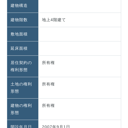
建物構造
建物階数
地上4階建て
敷地面積
延床面積
居住契約の
所有権
権利形態
土地の権利
所有権
形態
建物の権利
所有権
形態
開設年月日
2007年9月1日