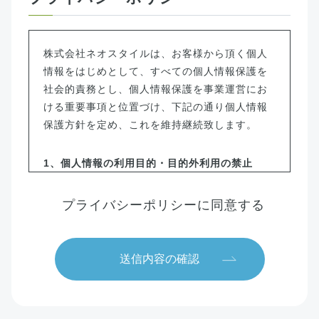
株式会社ネオスタイルは、お客様から頂く個人
情報をはじめとして、すべての個人情報保護を
社会的責務とし、個人情報保護を事業運営にお
ける重要事項と位置づけ、下記の通り個人情報
保護方針を定め、これを維持継続致します。
1、個人情報の利用目的・目的外利用の禁止
当社は個人情報保護を目的とする体制を確立し、
個人情報及び個人番号の取得、利用、提供などの
プライバシーポリシーに同意する
取り扱いにおいて、所定の規則（同意書に記載さ
れている内容と同じ）に従って適切に扱います。
また取得時に提示した利用目的の範囲を超えた個
人情報の取り扱いは行いません。さらに特定個人
情報は法令等の定める範囲のみで利用します。
2、 法令・規範の順守