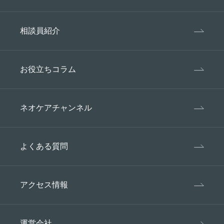
困難であるとき。
衆衛生の向上または児童の健全な育成の
推進のために特に必要がある場合であっ
相談員紹介
て、ご本人の同意を得ることが困難であ
るとき。
国の機関若しくは地方公共団体またはそ
お役立ちコラム
の委託を受けた者が、法令の定める事務
を遂行することに対して協力する必要が
ある場合であって、ご本人の同意を得る
ネオケアチャンネル
ことにより該当事務の遂行に支障を及ぼ
す恐れがあるとき。
よくある質問
5、苦情相談対応
個人情報、特定個人情報の取り扱いに関して、本
人からの苦情及び相談に適切な対応を行います。
アクセス情報
6、継続的改善
個人情報、特定個人情報の保護に関するマネジメ
運営会社