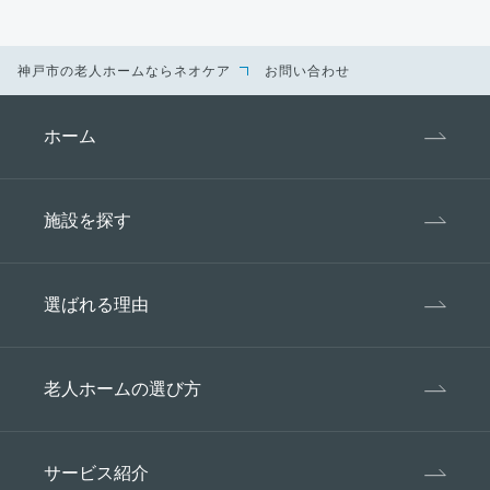
当社は個人情報、特定個人情報の取り扱いに適用
される法令及び諸規則、国が定める指針その他の
規範を遵守します。
神戸市の老人ホームならネオケア
お問い合わせ
3、個人情報の管理・安全対策
当社は第三者が個人情報に触れる事がないよう、
ホーム
合理的な管理体制のもと、セキュリティ対策を講
じることにより、個人情報、特定個人情報の漏
洩、滅失またはき損の防止及び是正に努め安全に
施設を探す
保管します。
4、個人情報の第三者への提供
当社が取得した個人情報は、以下の場合を除き事
選ばれる理由
前の承諾を得ないで、第三者に提供・開示致しま
せん。
老人ホームの選び方
ご本人の事前の同意があるとき。
法令の規定に基づく場合。
人命・身体または財産保護のため必要が
サービス紹介
ある場合であり、本人の同意を得る事が