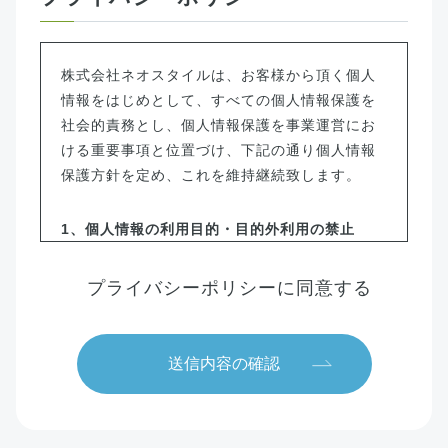
株式会社ネオスタイルは、お客様から頂く個人
情報をはじめとして、すべての個人情報保護を
社会的責務とし、個人情報保護を事業運営にお
ける重要事項と位置づけ、下記の通り個人情報
保護方針を定め、これを維持継続致します。
1、個人情報の利用目的・目的外利用の禁止
当社は個人情報保護を目的とする体制を確立し、
個人情報及び個人番号の取得、利用、提供などの
プライバシーポリシーに同意する
取り扱いにおいて、所定の規則（同意書に記載さ
れている内容と同じ）に従って適切に扱います。
また取得時に提示した利用目的の範囲を超えた個
人情報の取り扱いは行いません。さらに特定個人
情報は法令等の定める範囲のみで利用します。
2、 法令・規範の順守