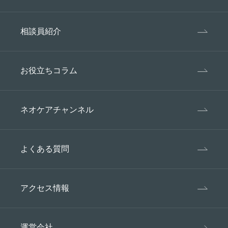
困難であるとき。
衆衛生の向上または児童の健全な育成の
推進のために特に必要がある場合であっ
相談員紹介
て、ご本人の同意を得ることが困難であ
るとき。
国の機関若しくは地方公共団体またはそ
お役立ちコラム
の委託を受けた者が、法令の定める事務
を遂行することに対して協力する必要が
ある場合であって、ご本人の同意を得る
ネオケアチャンネル
ことにより該当事務の遂行に支障を及ぼ
す恐れがあるとき。
よくある質問
5、苦情相談対応
個人情報、特定個人情報の取り扱いに関して、本
人からの苦情及び相談に適切な対応を行います。
アクセス情報
6、継続的改善
個人情報、特定個人情報の保護に関するマネジメ
運営会社