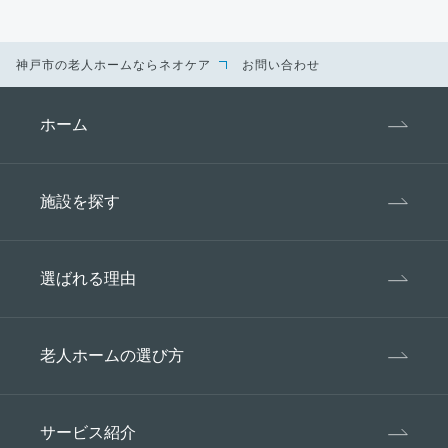
当社は個人情報、特定個人情報の取り扱いに適用
される法令及び諸規則、国が定める指針その他の
規範を遵守します。
神戸市の老人ホームならネオケア
お問い合わせ
3、個人情報の管理・安全対策
当社は第三者が個人情報に触れる事がないよう、
ホーム
合理的な管理体制のもと、セキュリティ対策を講
じることにより、個人情報、特定個人情報の漏
洩、滅失またはき損の防止及び是正に努め安全に
施設を探す
保管します。
4、個人情報の第三者への提供
当社が取得した個人情報は、以下の場合を除き事
選ばれる理由
前の承諾を得ないで、第三者に提供・開示致しま
せん。
老人ホームの選び方
ご本人の事前の同意があるとき。
法令の規定に基づく場合。
人命・身体または財産保護のため必要が
サービス紹介
ある場合であり、本人の同意を得る事が