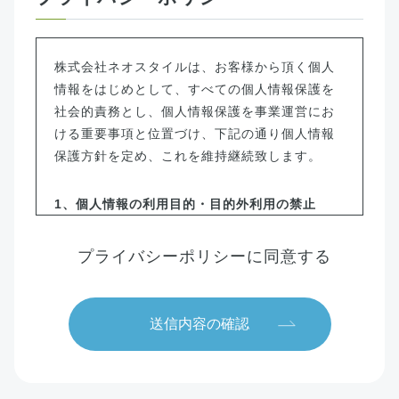
株式会社ネオスタイルは、お客様から頂く個人
情報をはじめとして、すべての個人情報保護を
社会的責務とし、個人情報保護を事業運営にお
ける重要事項と位置づけ、下記の通り個人情報
保護方針を定め、これを維持継続致します。
1、個人情報の利用目的・目的外利用の禁止
当社は個人情報保護を目的とする体制を確立し、
個人情報及び個人番号の取得、利用、提供などの
プライバシーポリシーに同意する
取り扱いにおいて、所定の規則（同意書に記載さ
れている内容と同じ）に従って適切に扱います。
また取得時に提示した利用目的の範囲を超えた個
人情報の取り扱いは行いません。さらに特定個人
情報は法令等の定める範囲のみで利用します。
2、 法令・規範の順守