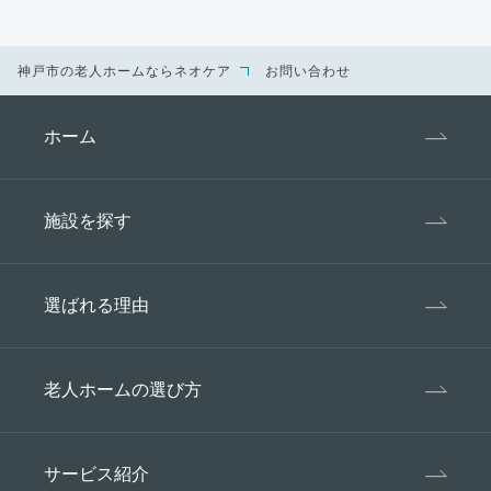
当社は個人情報、特定個人情報の取り扱いに適用
される法令及び諸規則、国が定める指針その他の
規範を遵守します。
神戸市の老人ホームならネオケア
お問い合わせ
3、個人情報の管理・安全対策
当社は第三者が個人情報に触れる事がないよう、
ホーム
合理的な管理体制のもと、セキュリティ対策を講
じることにより、個人情報、特定個人情報の漏
洩、滅失またはき損の防止及び是正に努め安全に
施設を探す
保管します。
4、個人情報の第三者への提供
当社が取得した個人情報は、以下の場合を除き事
選ばれる理由
前の承諾を得ないで、第三者に提供・開示致しま
せん。
老人ホームの選び方
ご本人の事前の同意があるとき。
法令の規定に基づく場合。
人命・身体または財産保護のため必要が
サービス紹介
ある場合であり、本人の同意を得る事が