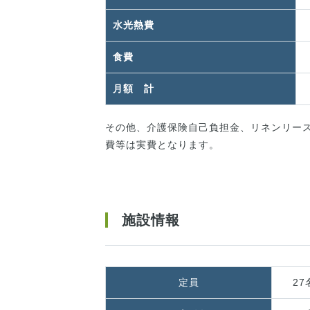
水光熱費
食費
月額 計
その他、介護保険自己負担金、リネンリース代
費等は実費となります。
施設情報
定員
27