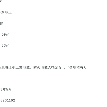
室
骨造地上
階建
4.09㎡
2.33㎡
途地域は準工業地域、防火地域の指定なし（借地権有り）
03年5月
75201192