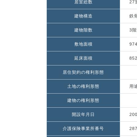
居室総数
27
建物構造
鉄
建物階数
3
敷地面積
97
延床面積
85
居住契約の権利形態
土地の権利形態
用
建物の権利形態
開設年月日
20
介護保険事業所番号
28