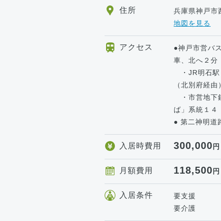
住所
兵庫県神戸市
地図を見る
アクセス
●神戸市営バス
車、北へ２分
・JR明石駅
（北別府経由
・市営地下鉄
ば」系統１４
● 第二神明道
300,000
入居時費用
円
118,500
月額費用
円
入居条件
要支援
要介護