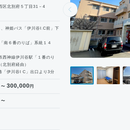
西区北別府５丁目31－4
、神姫バス「伊川谷I.C前」下
「南６番のりば」系統１４
）
西神線伊川谷駅「１番のり
（北別府経由）
路「伊川谷I C」出口より3分
300,000
 〜
円
 〜